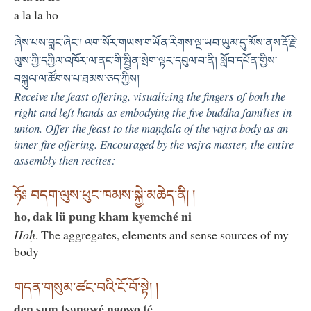
a la la ho
ཞེས་པས་བླང་ཞིང་། ལག་སོར་གཡས་གཡོན་རིགས་ལྔ་ཡབ་ཡུམ་དུ་མོས་ནས་རྡོ་རྗེ་
ལུས་ཀྱི་དཀྱིལ་འཁོར་ལ་ནང་གི་སྦྱིན་སྲེག་ལྟར་དབུལ་བ་ནི། སློབ་དཔོན་གྱིས་
བསྐུལ་ལ་ཚོགས་པ་ཐམས་ཅད་ཀྱིས།
Receive the feast offering, visualizing the fingers of both the
right and left hands as embodying the five buddha families in
union. Offer the feast to the maṇḍala of the vajra body as an
inner fire offering. Encouraged by the vajra master, the entire
assembly then recites:
ཧོཿ བདག་ལུས་ཕུང་ཁམས་སྐྱེ་མཆེད་ནི། །
ho, dak lü pung kham kyemché ni
Hoḥ
. The aggregates, elements and sense sources of my
body
གདན་གསུམ་ཚང་བའི་ངོ་བོ་སྟེ། །
den sum tsangwé ngowo té