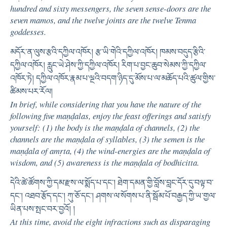
hundred and sixty messengers, the seven sense-doors are the
seven mamos, and the twelve joints are the twelve Tenma
goddesses.
མདོར་ན་ལུས་རྩའི་དཀྱིལ་འཁོར། རྩ་ཡི་གེའི་དཀྱིལ་འཁོར། ཁམས་བདུད་རྩིའི་
དཀྱིལ་འཁོར། རླུང་ཡེ་ཤེས་ཀྱི་དཀྱིལ་འཁོར། རིག་པ་བྱང་ཆུབ་སེམས་ཀྱི་དཀྱིལ་
འཁོར་ཏེ། དཀྱིལ་འཁོར་རྣམ་པ་ལྔའི་བདག་ཉིད་དུ་མོས་པ་ལ་མཆོད་པའི་ཚུལ་གྱིས་
ཚིམས་པར་རོལ།
In brief, while considering that you have the nature of the
following five maṇḍalas, enjoy the feast offerings and satisfy
yourself: (1) the body is the maṇḍala of channels, (2) the
channels are the maṇḍala of syllables, (3) the semen is the
maṇḍala of amṛta, (4) the wind-energies are the maṇḍala of
wisdom, and (5) awareness is the maṇḍala of bodhicitta.
དེའི་ཚེ་ཚོགས་ཀྱི་དམ་རྫས་ལ་སྨོད་པ་དང་། ཐེག་དམན་གྱི་བློས་བླང་དོར་དུ་བལྟ་བ་
དང་། འཐབ་རྩོད་དང་། ཀུ་ཅོ་དང་། ཤགས་ལ་སོགས་པ་ནི་སྦོམ་པོ་བརྒྱད་ཀྱི་ཡ་གྱལ་
ཡིན་པས་སྤང་བར་བྱའོ། །
At this time, avoid the eight infractions such as disparaging