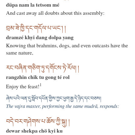
düpa nam la tetsom mé
And cast away all doubts about this assembly:
བྲམ་ཟེ་ཁྱི་དང་གདོལ་པ་ཡང༌། །
dramzé khyi dang dolpa yang
Knowing that brahmins, dogs, and even outcasts have the
same nature,
རང་བཞིན་གཅིག་ཏུ་དགོངས་ཏེ་རོལ། །
rangzhin chik tu gong té rol
1
Enjoy the feast!
ཞེས་པའི་ལན་དུ་སློབ་དཔོན་གྱིས་ཀྱང་ཕྱག་རྒྱ་དེ་ཉིད་དང་བཅས།
The vajra master, performing the same mudrā, responds:
བདེ་བར་གཤེགས་པ་ཆོས་ཀྱི་སྐུ། །
dewar shekpa chö kyi ku