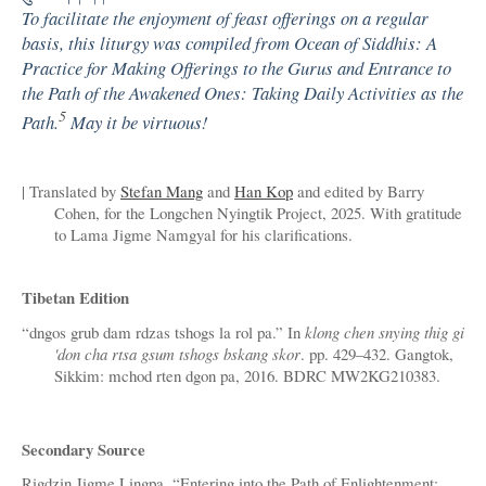
To facilitate the enjoyment of feast offerings on a regular
basis, this liturgy was compiled from
Ocean of Siddhis: A
Practice for Making Offerings to the Gurus
and
Entrance to
the Path of the Awakened Ones: Taking Daily Activities as the
5
Path
.
May it be virtuous!
| Translated by
Stefan Mang
and
Han Kop
and edited by Barry
Cohen, for the Longchen Nyingtik Project, 2025. With gratitude
to Lama Jigme Namgyal for his clarifications.
Tibetan Edition
“dngos grub dam rdzas tshogs la rol pa.” In
klong chen snying thig gi
'don cha rtsa gsum tshogs bskang skor
. pp. 429–432. Gangtok,
Sikkim: mchod rten dgon pa, 2016. BDRC MW2KG210383.
Secondary Source
Rigdzin Jigme Lingpa, “Entering into the Path of Enlightenment: