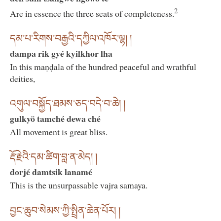
2
Are in essence the three seats of completeness.
དམ་པ་རིགས་བརྒྱའི་དཀྱིལ་འཁོར་ལྷ། །
dampa rik gyé kyilkhor lha
In this maṇḍala of the hundred peaceful and wrathful
deities,
འགུལ་བསྐྱོད་ཐམས་ཅད་བདེ་བ་ཆེ། །
gulkyö tamché dewa ché
All movement is great bliss.
རྡོ་རྗེའི་དམ་ཚིག་བླ་ན་མེད། །
dorjé damtsik lanamé
This is the unsurpassable vajra samaya.
བྱང་ཆུབ་སེམས་ཀྱི་སྤྲིན་ཆེན་པོར། །