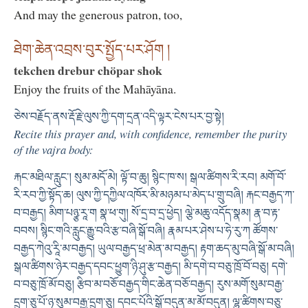
And may the generous patron, too,
ཐེག་ཆེན་འབྲས་བུར་སྤྱོད་པར་ཤོག །
tekchen drebur chöpar shok
Enjoy the fruits of the Mahāyāna.
ཅེས་བརྗོད་ནས་རྡོ་རྗེ་ལུས་ཀྱི་དག་དྲན་འདི་ལྟར་ངེས་པར་བྱ་སྟེ།
Recite this prayer and, with confidence, remember the purity
of the vajra body:
རྐང་མཐིལ་རླུང་། སུམ་མདོ་མེ། ལྟོ་བ་ཆུ། སྙིང་ཁ་ས། སྒལ་ཚིགས་རི་རབ། མགོ་བོ་
རི་རབ་ཀྱི་སྟོད་ཆ། ལུས་ཀྱི་དཀྱིལ་འཁོར་མི་མཉམ་པ་མེད་པ་གྲུ་བཞི། རྐང་བརྒྱད་ཀ་
བ་བརྒྱད། མིག་པཉྩ་རཱ་ག སྣ་ཕ་གུ། སོ་དྲ་བ་དྲ་ཕྱེད། ལྕེ་མཆུ་འདོད་སྣམ། རྣ་བ་རྟ་
བབས། སྙིང་གའི་རླུང་རྒྱུ་བའི་རྩ་བཞི་སྒོ་བཞི། རྣམ་པར་ཤེས་པ་ཧེ་རུ་ཀ ཚོགས་
བརྒྱད་ཀེའུ་རཱི་མ་བརྒྱད། ཡུལ་བརྒྱད་ཕྲ་མེན་མ་བརྒྱད། རྟག་ཆད་མུ་བཞི་སྒོ་མ་བཞི།
སྒལ་ཚིགས་ཉེར་བརྒྱད་དབང་ཕྱུག་ཉི་ཤུ་རྩ་བརྒྱད། མི་དགེ་བ་བཅུ་ཁྲོ་བོ་བཅུ། དགེ་
བ་བཅུ་ཁྲོ་མོ་བཅུ། རྩིབ་མ་བཅོ་བརྒྱད་གིང་ཆེན་བཅོ་བརྒྱད། རུས་མགོ་སུམ་བརྒྱ་
དྲུག་ཅུ་པོ་ཉ་སུམ་བརྒྱ་དྲུག་ཅུ། དབང་པོའི་སྒོ་བདུན་མ་མོ་བདུན། ལྷུ་ཚིགས་བཅུ་