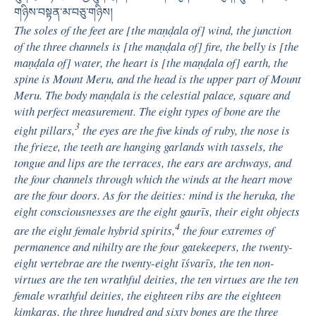
གཉིས་བསྟན་མ་བཅུ་གཉིས།
The soles of the feet are [the maṇḍala of] wind, the junction
of the three channels is [the maṇḍala of] fire, the belly is [the
maṇḍala of] water, the heart is [the maṇḍala of] earth, the
spine is Mount Meru, and the head is the upper part of Mount
Meru. The body maṇḍala is the celestial palace, square and
with perfect measurement. The eight types of bone are the
3
eight pillars,
the eyes are the five kinds of ruby, the nose is
the frieze, the teeth are hanging garlands with tassels, the
tongue and lips are the terraces, the ears are archways, and
the four channels through which the winds at the heart move
are the four doors. As for the deities: mind is the heruka, the
eight consciousnesses are the eight gaurīs, their eight objects
4
are the eight female hybrid spirits,
the four extremes of
permanence and nihilty are the four gatekeepers, the twenty-
eight vertebrae are the twenty-eight īśvarīs, the ten non-
virtues are the ten wrathful deities, the ten virtues are the ten
female wrathful deities, the eighteen ribs are the eighteen
kiṃkaras, the three hundred and sixty bones are the three