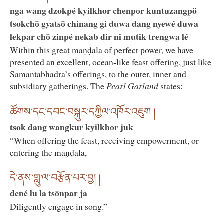
nga wang dzokpé kyilkhor chenpor kuntuzangpö
tsokchö gyatsö chinang gi duwa dang nyewé duwa
lekpar chö zinpé nekab dir ni mutik trengwa lé
Within this great maṇḍala of perfect power, we have
presented an excellent, ocean-like feast offering, just like
Samantabhadra’s offerings, to the outer, inner and
subsidiary gatherings. The
Pearl Garland
states:
ཚོགས་དང་དབང་བསྐུར་དཀྱིལ་འཁོར་འཇུག །
tsok dang wangkur kyilkhor juk
“When offering the feast, receiving empowerment, or
entering the maṇḍala,
དེ་ནས་གླུ་ལ་བརྩོན་པར་བྱ། །
dené lu la tsönpar ja
Diligently engage in song.”