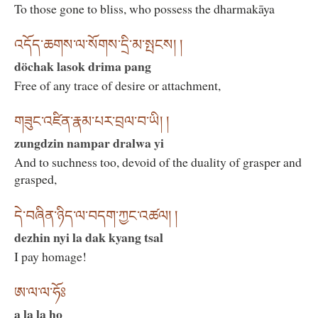
To those gone to bliss, who possess the dharmakāya
འདོད་ཆགས་ལ་སོགས་དྲི་མ་སྤངས། །
döchak lasok drima pang
Free of any trace of desire or attachment,
གཟུང་འཛིན་རྣམ་པར་བྲལ་བ་ཡི། །
zungdzin nampar dralwa yi
And to suchness too, devoid of the duality of grasper and
grasped,
དེ་བཞིན་ཉིད་ལ་བདག་ཀྱང་འཚལ། །
dezhin nyi la dak kyang tsal
I pay homage!
ཨ་ལ་ལ་ཧོཿ
a la la ho