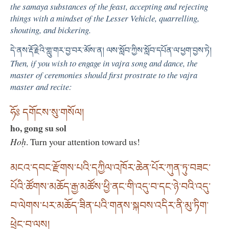
the samaya substances of the feast, accepting and rejecting
things with a mindset of the Lesser Vehicle, quarrelling,
shouting, and bickering.
དེ་ནས་རྡོ་རྗེའི་གླུ་གར་བྱ་བར་མོས་ན། ལས་སློབ་ཀྱིས་སློབ་དཔོན་ལ་ཕྱག་བྱས་ཏེ།
Then, if you wish to engage in vajra song and dance, the
master of ceremonies should first prostrate to the vajra
master and recite:
ཧོཿ དགོངས་སུ་གསོལ།
ho, gong su sol
Hoḥ
. Turn your attention toward us!
མངའ་དབང་རྫོགས་པའི་དཀྱིལ་འཁོར་ཆེན་པོར་ཀུན་ཏུ་བཟང་
པོའི་ཚོགས་མཆོད་རྒྱ་མཚོས་ཕྱི་ནང་གི་འདུ་བ་དང་ཉེ་བའི་འདུ་
བ་ལེགས་པར་མཆོད་ཟིན་པའི་གནས་སྐབས་འདིར་ནི་མུ་ཏིག་
ཕྲེང་བ་ལས།