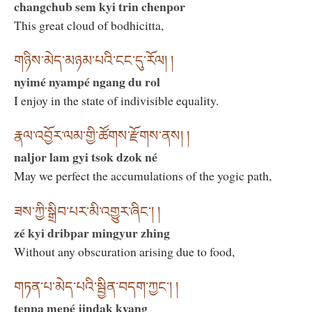
changchub sem kyi trin chenpor
This great cloud of bodhicitta,
གཉིས་མེད་མཉམ་པའི་ངང་དུ་རོལ། །
nyimé nyampé ngang du rol
I enjoy in the state of indivisible equality.
རྣལ་འབྱོར་ལམ་གྱི་ཚོགས་རྫོགས་ནས། །
naljor lam gyi tsok dzok né
May we perfect the accumulations of the yogic path,
ཟས་ཀྱི་སྒྲིབ་པར་མི་འགྱུར་ཞིང༌། །
zé kyi dribpar mingyur zhing
Without any obscuration arising due to food,
གཏན་པ་མེད་པའི་སྦྱིན་བདག་ཀྱང༌། །
tenpa mepé jindak kyang