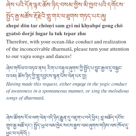
ཞེས་པའི་དོན་ལྟར་ཆོས་ཉིད་བསམ་གྱིས་མི་ཁྱབ་པའི་དགོངས་
སྤྱོད་རྒྱ་མཚོས་རྡོ་རྗེའི་གླུ་གར་ལ་ཐུགས་གཏད་པར་ཞུ།
zhepé dön tar chönyi sam gyi mi khyabpé gong chö
gyatsö dorjé lugar la tuk tepar zhu
Therefore, with your ocean-like conduct and realization
of the inconceivable dharmatā, please turn your attention
to our vajra songs and dances!
ཞེས་གསོལ་བ་བཏབ་ནས། རིག་པ་བརྟུལ་ཞུགས་ཀྱི་སྤྱོད་པ་བྱུང་རྒྱལ་དུ་བསྐྱང་
བའམ། ཆོས་ཉིད་ཀྱི་གླུ་དབྱངས་སྙན་པོས་ལེན་པར་བྱ།
Having made this request, either engage in the yogic conduct
of awareness in a spontaneous manner, or sing the melodious
songs of dharmatā.
ཞེས་ཚོགས་རོལ་ལག་ལེན་འདི་ཉིད་རྒྱུན་དུ་འཇུག་པ་བདེ་ཕྱིར། བླ་མཆོད་དངོས་
གྲུབ་རྒྱ་མཚོ་དང་། སྤྱོད་ཡུལ་ལམ་ཁྱེར་སངས་རྒྱས་ལམ་ཞུགས་གཉིས་ལས་ཁོལ་དུ་
ཕྱུང་བ་དགེའོ། །