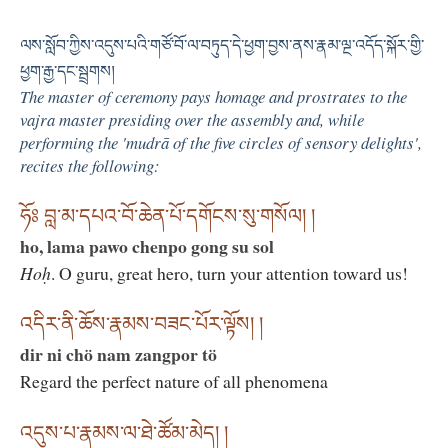
ལས་སློབ་ཀྱིས་འདུས་པའི་གཙོ་བོ་ལ་བཏུད་དེ་ཕྱག་བྱས་ནས་རྣམ་ལྔ་འདོད་སྐོར་གྱི་
ཕྱག་རྒྱ་དང་སྦྲགས།
The master of ceremony pays homage and prostrates to the
vajra master presiding over the assembly and, while
performing the 'mudrā of the five circles of sensory delights',
recites the following:
ཧོཿ བླ་མ་དཔའ་བོ་ཆེན་པོ་དགོངས་སུ་གསོལ། །
ho, lama pawo chenpo gong su sol
Hoḥ
. O guru, great hero, turn your attention toward us!
འདིར་ནི་ཆོས་རྣམས་བཟང་པོར་ལྟོས། །
dir ni chö nam zangpor tö
Regard the perfect nature of all phenomena
འདུས་པ་རྣམས་ལ་ཐེ་ཚོམ་མེད། །