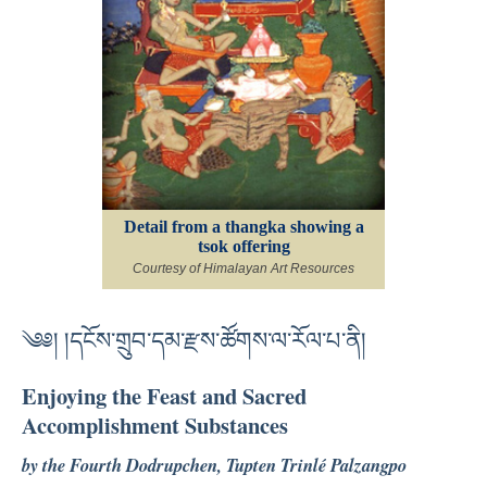
Detail from a thangka showing a
tsok offering
Courtesy of Himalayan Art Resources
༄༅། །དངོས་གྲུབ་དམ་རྫས་ཚོགས་ལ་རོལ་པ་ནི།
Enjoying the Feast and Sacred
Accomplishment Substances
by the Fourth Dodrupchen, Tupten Trinlé Palzangpo